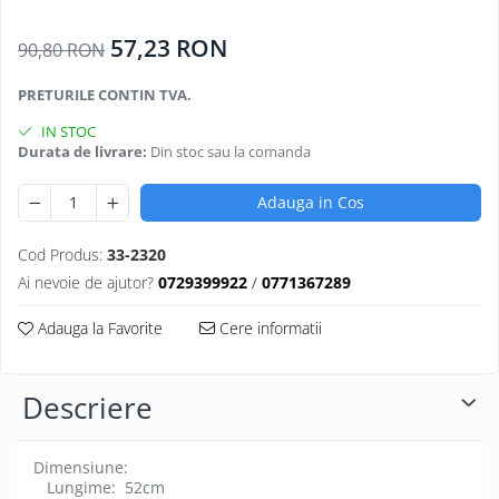
Oculara
Imbracaminte
57,23 RON
90,80 RON
PRETURILE CONTIN TVA.
IN STOC
Durata de livrare:
Din stoc sau la comanda
Adauga in Cos
Cod Produs:
33-2320
Ai nevoie de ajutor?
0729399922
/
0771367289
Adauga la Favorite
Cere informatii
Descriere
Dimensiune:
Lungime: 52cm