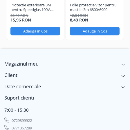
Protectie exterioara 3M
Folie protectie vizor pentru
pentru Speedglas 100V,
mastile 3m 6800/6900
Standard
22,49 RON
12,04 RON
15,96 RON
8,43 RON
Adauga in Cos
Adauga in Cos
Magazinul meu
Clienti
Date comerciale
Suport clienti
7:00 - 15:30
0729399922
0771367289