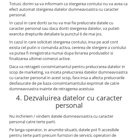
Totusi, dorim sa va informam ca stergerea contului nu va avea ca
efect automat stergerea datelor dumneavoastra cu caracter
personal.
In cazul in care doriti sa nu va mai fie prelucrate datele cu
caracter personal sau daca doriti stergerea datelor, va puteti
exercita drepturile detaliate la punctul 6 de mai jos.
In cazul in care solicitati stergerea contului, insa pe acel cont
exista cel putin o comanda activa, cererea de stergere a contului
va putea fi inregistrata numai dupa livrarea produselor si
finalizarea ultimei comenzi active.
Daca va retrageti consimtamantul pentru prelucrarea datelor in
scop de marketing, va inceta prelucrarea datelor dumneavoastra
cu caracter personal in acest scop, fara insa a afecta prelucrarile
desfasurate de pe baza consimtamantului exprimat de catre
dumneavoastra inainte de retragerea acestuia.
4. Dezvaluirea datelor cu caracter
personal
Nu inchiriem / vindem datele dumneavoastra cu caracter
personal catre terte parti.
Pe langa operator, in anumite situatii, datele pot fi accesibile
pentru terte parti precum furnizori de servicii, operatori de