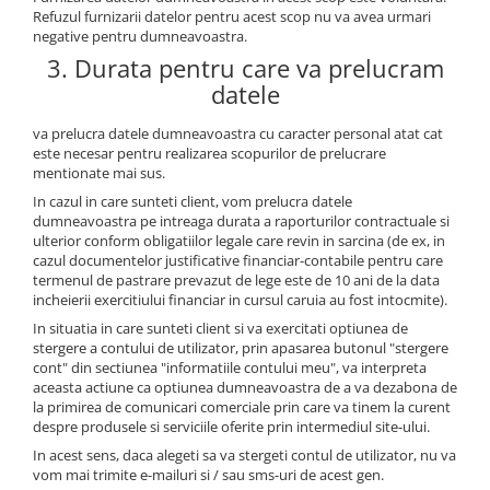
Refuzul furnizarii datelor pentru acest scop nu va avea urmari
negative pentru dumneavoastra.
3. Durata pentru care va prelucram
datele
va prelucra datele dumneavoastra cu caracter personal atat cat
este necesar pentru realizarea scopurilor de prelucrare
mentionate mai sus.
In cazul in care sunteti client, vom prelucra datele
dumneavoastra pe intreaga durata a raporturilor contractuale si
ulterior conform obligatiilor legale care revin in sarcina (de ex, in
cazul documentelor justificative financiar-contabile pentru care
termenul de pastrare prevazut de lege este de 10 ani de la data
incheierii exercitiului financiar in cursul caruia au fost intocmite).
In situatia in care sunteti client si va exercitati optiunea de
stergere a contului de utilizator, prin apasarea butonul "stergere
cont" din sectiunea "informatiile contului meu", va interpreta
aceasta actiune ca optiunea dumneavoastra de a va dezabona de
la primirea de comunicari comerciale prin care va tinem la curent
despre produsele si serviciile oferite prin intermediul site-ului.
In acest sens, daca alegeti sa va stergeti contul de utilizator, nu va
vom mai trimite e-mailuri si / sau sms-uri de acest gen.