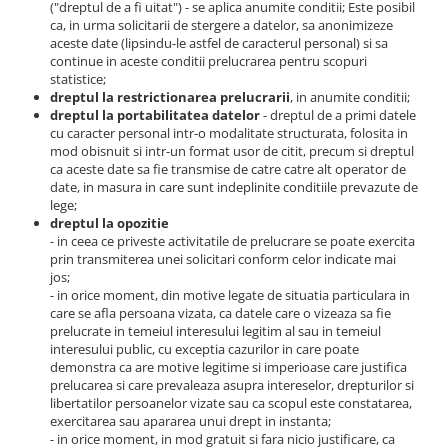
("dreptul de a fi uitat") - se aplica anumite conditii; Este posibil
ca, in urma solicitarii de stergere a datelor, sa anonimizeze
aceste date (lipsindu-le astfel de caracterul personal) si sa
continue in aceste conditii prelucrarea pentru scopuri
statistice;
dreptul la restrictionarea prelucrarii
, in anumite conditii;
dreptul la portabilitatea datelor
- dreptul de a primi datele
cu caracter personal intr-o modalitate structurata, folosita in
mod obisnuit si intr-un format usor de citit, precum si dreptul
ca aceste date sa fie transmise de catre catre alt operator de
date, in masura in care sunt indeplinite conditiile prevazute de
lege;
dreptul la opozitie
- in ceea ce priveste activitatile de prelucrare se poate exercita
prin transmiterea unei solicitari conform celor indicate mai
jos;
- in orice moment, din motive legate de situatia particulara in
care se afla persoana vizata, ca datele care o vizeaza sa fie
prelucrate in temeiul interesului legitim al sau in temeiul
interesului public, cu exceptia cazurilor in care poate
demonstra ca are motive legitime si imperioase care justifica
prelucarea si care prevaleaza asupra intereselor, drepturilor si
libertatilor persoanelor vizate sau ca scopul este constatarea,
exercitarea sau apararea unui drept in instanta;
- in orice moment, in mod gratuit si fara nicio justificare, ca