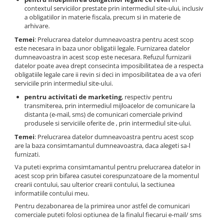
Auditiva
contextul serviciilor prestate prin intermediul site-ului, inclusiv
a obligatiilor in materie fiscala, precum si in materie de
Respiratorie
arhivare.
Oculara
Temei
: Prelucrarea datelor dumneavoastra pentru acest scop
Imbracaminte
este necesara in baza unor obligatii legale. Furnizarea datelor
dumneavoastra in acest scop este necesara. Refuzul furnizarii
Conectori si bolturi pentru sudura
datelor poate avea drept consecinta imposibilitatea de a respecta
obligatiile legale care ii revin si deci in imposibilitatea de a va oferi
serviciile prin intermediul site-ului.
pentru activitati de marketing
, respectiv pentru
transmiterea, prin intermediul mijloacelor de comunicare la
distanta (e-mail, sms) de comunicari comerciale privind
produsele si serviciile oferite de , prin intermediul site-ului.
Temei
: Prelucrarea datelor dumneavoastra pentru acest scop
are la baza consimtamantul dumneavoastra, daca alegeti sa-l
furnizati.
Va puteti exprima consimtamantul pentru prelucrarea datelor in
acest scop prin bifarea casutei corespunzatoare de la momentul
crearii contului, sau ulterior crearii contului, la sectiunea
informatiile contului meu.
Pentru dezabonarea de la primirea unor astfel de comunicari
comerciale puteti folosi optiunea de la finalul fiecarui e-mail/ sms