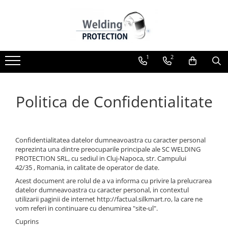
Toate Produsele
Aparate pentru sudare
1
2
Aparate pentru sudare
ELECTROD/MMA
Aparate pentru sudare MIG-MAG
Politica de Confidentialitate
Aparate pentru sudare WIG-TIG
Aparate pentru sudare cu laser
Confidentialitatea datelor dumneavoastra cu caracter personal
Aparate pentru sudare
reprezinta una dintre preocuparile principale ale SC WELDING
CONECTORI/BOLTURI/STIFTURI
PROTECTION SRL, cu sediul in Cluj-Napoca, str. Campului
Aparat de sudare bolturi de tip
42/35 , Romania, in calitate de operator de date.
invertor
Acest document are rolul de a va informa cu privire la prelucrarea
datelor dumneavoastra cu caracter personal, in contextul
Aparat de sudare bolturi de tip
utilizarii paginii de internet http://factual.silkmart.ro, la care ne
ELOTOP
vom referi in continuare cu denumirea "site-ul".
Aparat pentru sudare bolturi cu
Cuprins
descarcare capacitiva KST108 / KST