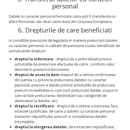
personal
Datele cu caracter personal furnizate catre pot fi transferate in
afara Romaniei, dar doar catre state din Uniunea Europeana.
6. Drepturile de care beneficiati
In conditiile prevazute de legislatia in materia prelucrarii datelor
cu caracter personal, in calitate de persoane vizate, beneficiati de
urmatoarele drepturi:
dreptul la informare
- dreptul de a primi detalii privind
activitatile de prelucrare efectuate de catre , conform celor
descrise in prezentul document;
dreptul de acces la date
dreptul de a obtine confirmarea
din partea cu privire la prelucrarea datelor cu caracter
personal, precum si detalii privind activitatile de prelucrare
precum modalitatea in care sunt prelucrate datele, scopul in
care se face prelucrarea, destinatarii sau categoriile de
destinatari ai datelor, etc;
dreptul la rectificare
- dreptul de a obtine corectarea, fara
intarzieri justificate, de catre a datelor cu caracter personal
inexacte/ nejustificate, precum si completarea datelor
incomplete;
dreptul la stergerea datelor
, fara intarzieri nejustificate,