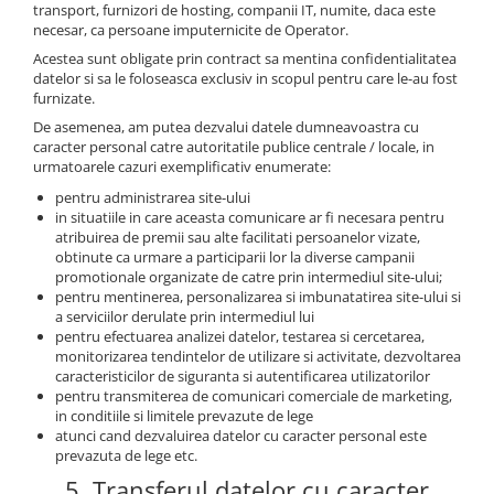
transport, furnizori de hosting, companii IT, numite, daca este
necesar, ca persoane imputernicite de Operator.
Acestea sunt obligate prin contract sa mentina confidentialitatea
datelor si sa le foloseasca exclusiv in scopul pentru care le-au fost
furnizate.
De asemenea, am putea dezvalui datele dumneavoastra cu
caracter personal catre autoritatile publice centrale / locale, in
urmatoarele cazuri exemplificativ enumerate:
pentru administrarea site-ului
in situatiile in care aceasta comunicare ar fi necesara pentru
atribuirea de premii sau alte facilitati persoanelor vizate,
obtinute ca urmare a participarii lor la diverse campanii
promotionale organizate de catre prin intermediul site-ului;
pentru mentinerea, personalizarea si imbunatatirea site-ului si
a serviciilor derulate prin intermediul lui
pentru efectuarea analizei datelor, testarea si cercetarea,
monitorizarea tendintelor de utilizare si activitate, dezvoltarea
caracteristicilor de siguranta si autentificarea utilizatorilor
pentru transmiterea de comunicari comerciale de marketing,
in conditiile si limitele prevazute de lege
atunci cand dezvaluirea datelor cu caracter personal este
prevazuta de lege etc.
5. Transferul datelor cu caracter