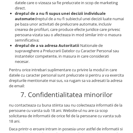
datele care o vizeaza sa fie prelucrate in scop de marketing
direct.
dreptul de a nu fi supus unei decizii individuale
automate
dreptul de a nu fi subiectul unei decizii luate numai
pe baza unor activitati de prelucrare automate, inclusiv
crearea de profiluri, care produce efecte juridice care privesc
persoana vizata sau o afecteaza in mod similar intr-o masura
semnificativa;
dreptul de a va adresa Autoritatii
Nationale de
supraveghere a Prelucrarii Datelor cu Caracter Personal sau
instantelor competente, in masura in care considerati
necesar.
Pentru orice intrebari suplimentare cu privire la modul in care
datele cu caracter personal sunt prelucrate si pentru a va exercita
drepturile mentionate mai sus, va rugam sa va adresati la adresa
de email:
7. Confidentialitatea minorilor
nu contacteaza cu buna stiinta sau nu colecteaza informatii de la
persoane cu varsta sub 18 ani. Website-ul nu are ca scop
solicitarea de informatii de orice fel de la persoane cu varsta sub
18 ani.
Daca printr-o eroare intram in posesia unor astfel de informatii si