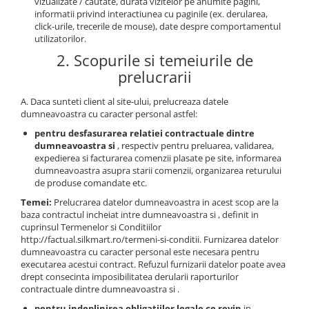
vizualizate / cautate, durata vizitelor pe anumite pagini,
Cleme de prindere, Clesti &
informatii privind interactiunea cu paginile (ex. derularea,
click-urile, trecerile de mouse), date despre comportamentul
Magneti
utilizatorilor.
Cleme Fixare
2. Scopurile si temeiurile de
Magneti pozitionare
prelucrarii
Echipamente de protectie
A. Daca sunteti client al site-ului, prelucreaza datele
Consumabile masti de sudura
dumneavoastra cu caracter personal astfel:
Consumabile
pentru desfasurarea relatiei contractuale dintre
Masti de sudura
dumneavoastra si
, respectiv pentru preluarea, validarea,
expedierea si facturarea comenzii plasate pe site, informarea
Manusi
dumneavoastra asupra starii comenzii, organizarea returului
de produse comandate etc.
Manusi de lucru
Temei:
Prelucrarea datelor dumneavoastra in acest scop are la
Manusi pentru sudare MIG-MAG
baza contractul incheiat intre dumneavoastra si , definit in
Manusi pentru Sudare WIG-TIG
cuprinsul Termenelor si Conditiilor
http://factual.silkmart.ro/termeni-si-conditii. Furnizarea datelor
Imbracaminte si Accesorii
dumneavoastra cu caracter personal este necesara pentru
Accesorii
executarea acestui contract. Refuzul furnizarii datelor poate avea
drept consecinta imposibilitatea derularii raporturilor
Protectie respiratorie, auditiva si
contractuale dintre dumneavoastra si .
oculara
pentru indeplinirea obligatiilor legale ce revin
in