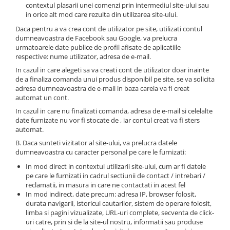
Pistolete WIG-TIG si Consumabile
contextul plasarii unei comenzi prin intermediul site-ului sau
in orice alt mod care rezulta din utilizarea site-ului.
Consumabile
Daca pentru a va crea cont de utilizator pe site, utilizati contul
Pistolete
dumneavoastra de Facebook sau Google, va prelucra
urmatoarele date publice de profil afisate de aplicatiile
Echipamente si Abrazive
respective: nume utilizator, adresa de e-mail.
profesionale
In cazul in care alegeti sa va creati cont de utilizator doar inainte
Abrazive
de a finaliza comanda unui produs disponibil pe site, se va solicita
adresa dumneavoastra de e-mail in baza careia va fi creat
Polizoare unghiulare/Echipamente
automat un cont.
satinare
In cazul in care nu finalizati comanda, adresa de e-mail si celelalte
Echipamente OXI-GAZ
date furnizate nu vor fi stocate de , iar contul creat va fi sters
Accesorii sudare,sprayuri si
automat.
consumabile
B. Daca sunteti vizitator al site-ului, va prelucra datele
dumneavoastra cu caracter personal pe care le furnizati:
Accesorii
In mod direct in contextul utilizarii site-ului, cum ar fi datele
Clesti masa, portelectrod si
pe care le furnizati in cadrul sectiunii de contact / intrebari /
Conectori
reclamatii, in masura in care ne contactati in acest fel
In mod indirect, date precum: adresa IP, browser folosit,
Sprayuri si solutii
durata navigarii, istoricul cautarilor, sistem de operare folosit,
Materiale de Adaos
limba si pagini vizualizate, URL-uri complete, secventa de click-
uri catre, prin si de la site-ul nostru, informatii sau produse
Sarma Otel