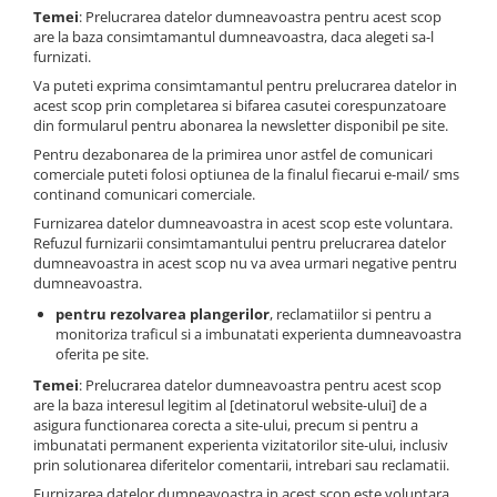
Temei
: Prelucrarea datelor dumneavoastra pentru acest scop
are la baza consimtamantul dumneavoastra, daca alegeti sa-l
furnizati.
Va puteti exprima consimtamantul pentru prelucrarea datelor in
acest scop prin completarea si bifarea casutei corespunzatoare
din formularul pentru abonarea la newsletter disponibil pe site.
Pentru dezabonarea de la primirea unor astfel de comunicari
comerciale puteti folosi optiunea de la finalul fiecarui e-mail/ sms
continand comunicari comerciale.
Furnizarea datelor dumneavoastra in acest scop este voluntara.
Refuzul furnizarii consimtamantului pentru prelucrarea datelor
dumneavoastra in acest scop nu va avea urmari negative pentru
dumneavoastra.
pentru rezolvarea plangerilor
, reclamatiilor si pentru a
monitoriza traficul si a imbunatati experienta dumneavoastra
oferita pe site.
Temei
: Prelucrarea datelor dumneavoastra pentru acest scop
are la baza interesul legitim al [detinatorul website-ului] de a
asigura functionarea corecta a site-ului, precum si pentru a
imbunatati permanent experienta vizitatorilor site-ului, inclusiv
prin solutionarea diferitelor comentarii, intrebari sau reclamatii.
Furnizarea datelor dumneavoastra in acest scop este voluntara.