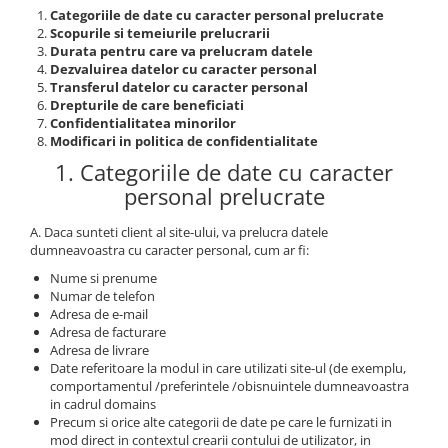
110 cu descarcarea
Categoriile de date cu caracter personal prelucrate
Aparate pentru taiere cu Plasma
condensatorilor+Pistolet ESP 1K
Scopurile si temeiurile prelucrarii
Aparate pentru curatarea inoxului
Durata pentru care va prelucram datele
Dezvaluirea datelor cu caracter personal
Aparate pentru incalzire prin
Transferul datelor cu caracter personal
inductie
Drepturile de care beneficiati
Aparate pentru ascutire electrozi
Confidentialitatea minorilor
WOLFRAM
Modificari in politica de confidentialitate
Automatizari
1. Categoriile de date cu caracter
Echipamente de exhaustare
personal prelucrate
Mese de sudura
A. Daca sunteti client al site-ului, va prelucra datele
Pistolete MIG-MAG si Consumabile
dumneavoastra cu caracter personal, cum ar fi:
Pistolete
Nume si prenume
Numar de telefon
Consumabile Pistolete
Adresa de e-mail
Duze GAZ
Adresa de facturare
Adresa de livrare
Duze CURENT
Date referitoare la modul in care utilizati site-ul (de exemplu,
Portduze
comportamentul /preferintele /obisnuintele dumneavoastra
in cadrul domains
Difuzor GAZ
Precum si orice alte categorii de date pe care le furnizati in
Tub Ghidare Sarma
mod direct in contextul crearii contului de utilizator, in