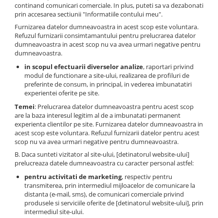
continand comunicari comerciale. In plus, puteti sa va dezabonati
prin accesarea sectiunii "Informatiile contului meu".
Furnizarea datelor dumneavoastra in acest scop este voluntara.
Refuzul furnizarii consimtamantului pentru prelucrarea datelor
dumneavoastra in acest scop nu va avea urmari negative pentru
dumneavoastra.
in scopul efectuarii diverselor analize
, raportari privind
modul de functionare a site-ului, realizarea de profiluri de
preferinte de consum, in principal, in vederea imbunatatiri
experientei oferite pe site.
Temei
: Prelucrarea datelor dumneavoastra pentru acest scop
are la baza interesul legitim al de a imbunatati permanent
experienta clientilor pe site. Furnizarea datelor dumneavoastra in
acest scop este voluntara. Refuzul furnizarii datelor pentru acest
scop nu va avea urmari negative pentru dumneavoastra.
B. Daca sunteti vizitator al site-ului, [detinatorul website-ului]
prelucreaza datele dumneavoastra cu caracter personal astfel:
pentru activitati de marketing
, respectiv pentru
transmiterea, prin intermediul mijloacelor de comunicare la
distanta (e-mail, sms), de comunicari comerciale privind
produsele si serviciile oferite de [detinatorul website-ului], prin
intermediul site-ului.