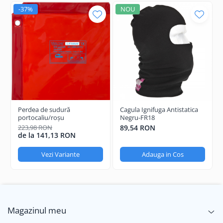
-37%
NOU
Perdea de sudură
Cagula Ignifuga Antistatica
portocaliu/roşu
Negru-FR18
223,98 RON
89,54 RON
de la 141,13 RON
Vezi Variante
Adauga in Cos
Magazinul meu