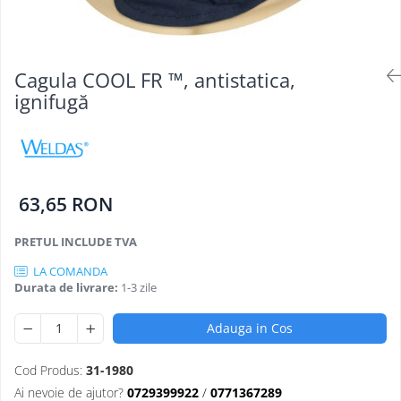
Oculara
Imbracaminte
Cagula COOL FR ™, antistatica,
ignifugă
63,65 RON
PRETUL INCLUDE TVA
LA COMANDA
Durata de livrare:
1-3 zile
Adauga in Cos
Cod Produs:
31-1980
Ai nevoie de ajutor?
0729399922
/
0771367289