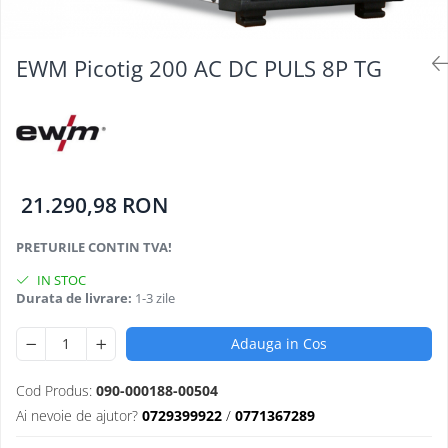
Oculara
Imbracaminte
EWM Picotig 200 AC DC PULS 8P TG
21.290,98 RON
PRETURILE CONTIN TVA!
IN STOC
Durata de livrare:
1-3 zile
Adauga in Cos
Cod Produs:
090-000188-00504
Ai nevoie de ajutor?
0729399922
/
0771367289