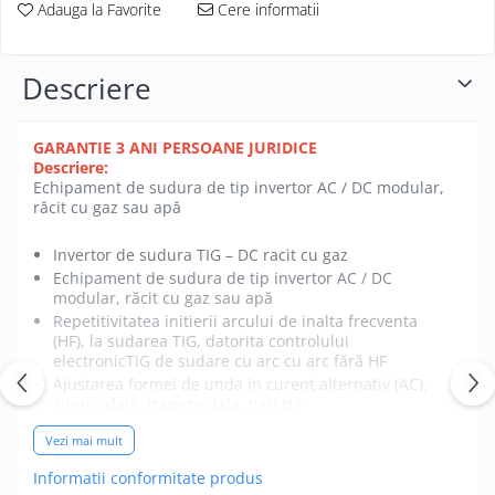
Adauga la Favorite
Cere informatii
Descriere
GARANTIE 3 ANI PERSOANE JURIDICE
Descriere:
Echipament de sudura de tip invertor AC / DC modular,
răcit cu gaz sau apă
Invertor de sudura TIG – DC racit cu gaz
Echipament de sudura de tip invertor AC / DC
modular, răcit cu gaz sau apă
Repetitivitatea initierii arcului de inalta frecventa
(HF), la sudarea TIG, datorita controlului
electronicTIG de sudare cu arc cu arc fără HF
Ajustarea formei de unda in curent alternativ (AC),
sinusoidala, trapezoidala, patrata
Ajustarea frecventei in curent alternativ (AC) intre
Vezi mai mult
50 Hz si 200 Hz
Ajustarea balansului in curent alternativ (AC)
Informatii conformitate produs
Sudare TIG in regim pulsat