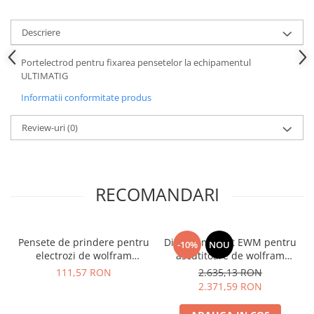
Descriere
Portelectrod pentru fixarea pensetelor la echipamentul
ULTIMATIG
Informatii conformitate produs
Review-uri
(0)
RECOMANDARI
Pensete de prindere pentru
Disc diamantat EWM pentru
-10%
NOU
electrozi de wolfram
ascutitoare de wolfram
ULTIMATIG si NEUTRIX
ULTIMATIG
111,57 RON
2.635,13 RON
2.371,59 RON