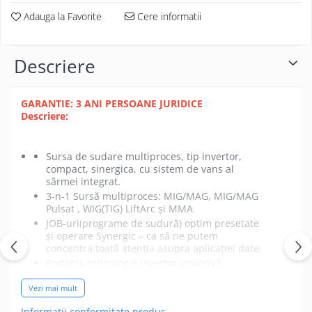
Adauga la Favorite
Cere informatii
Descriere
GARANTIE: 3 ANI PERSOANE JURIDICE
Descriere:
Sursa de sudare multiproces, tip invertor,
compact, sinergica, cu sistem de vans al
sârmei integrat.
3-n-1 Sursă multiproces: MIG/MAG, MIG/MAG
Pulsat , WIG(TIG) LiftArc şi MMA
JOB-uri(programe de sudură) optim presetate
și operare Synergic – ca să ne putem
concentra toată atenţia asupra aplicaţiei date.
Portabil, tehnologie invertor inovativă,
conceput ȋn special pentru lucrări de
asamblare pe şantier; sudează şi cu sârmă
Vezi mai mult
tubulară autoprotecţie DC.
Informatii conformitate produs