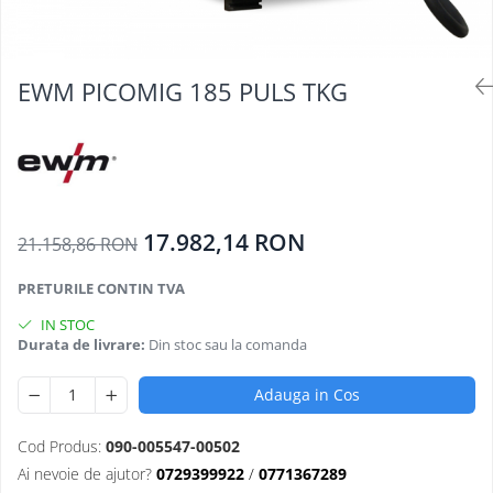
Oculara
Imbracaminte
EWM PICOMIG 185 PULS TKG
17.982,14 RON
21.158,86 RON
PRETURILE CONTIN TVA
IN STOC
Durata de livrare:
Din stoc sau la comanda
Adauga in Cos
Cod Produs:
090-005547-00502
Ai nevoie de ajutor?
0729399922
/
0771367289