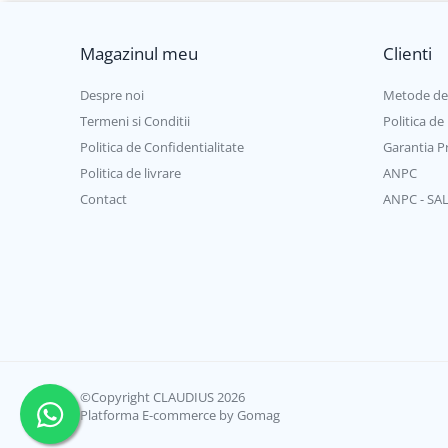
Auditiva
Eficienta
86 %
Respiratorie
Magazinul meu
Clienti
Dimensiunile masinii, LxWxH in mm
636 x 297
Oculara
Imbracaminte
Greutatea masinii
21,4 kg
Despre noi
Metode de
Conectori si bolturi pentru sudura
Termeni si Conditii
Politica de
Clasa de protectie
IP 23
Politica de Confidentialitate
Garantia P
Clasa de izolatie
H
Politica de livrare
ANPC
Conexiune pistolet sudare
Euro
Contact
ANPC - SA
Standarde
IEC 60 974
©Copyright CLAUDIUS 2026
Platforma E-commerce by Gomag