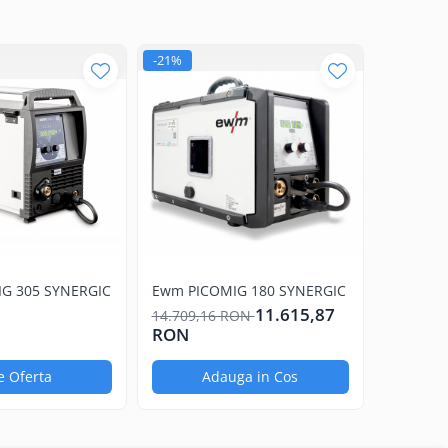
-21%
G 305 SYNERGIC
Ewm PICOMIG 180 SYNERGIC
11.615,87
14.709,16 RON
RON
e Oferta
Adauga in Cos