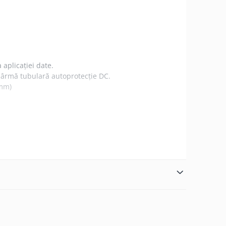
aplicaţiei date.
 sârmă tubulară autoprotecţie DC.
0mm)