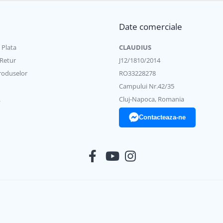
Date comerciale
 x 482
 Plata
CLAUDIUS
 Retur
J12/1810/2014
roduselor
RO33228278
Campului Nr.42/35
L
Cluj-Napoca, Romania
-1; -5; -10 / CE / S-Safety sign / EMC classA
Contacteaza-ne