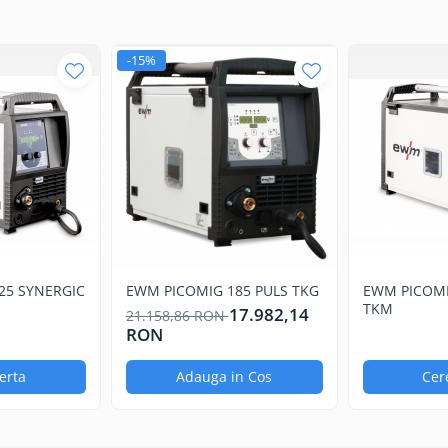
-15%
| TIG | MMA
A | 5 A – 180 A | 5 A – 150 A
0 °C | 40 °C
40 A | 110 A
20 A | 100 A
0 Hz
25 SYNERGIC
EWM PICOMIG 185 PULS TKG
EWM PICOMI
TKM
17.982,14
21.158,86 RON
RON
 (-40 % – +15 %)
 4.4 kVA | 5.5 kVA
erta
Adauga in Cos
Cer