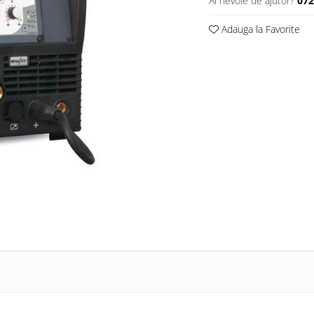
Ai nevoie de ajutor?
07
Adauga la Favorite