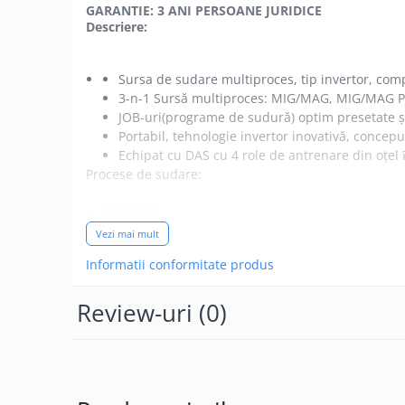
Pistolete WIG-TIG si Consumabile
GARANTIE: 3 ANI PERSOANE JURIDICE
Descriere:
Consumabile
Pistolete
Sursa de sudare multiproces, tip invertor, comp
Echipamente si Abrazive
3-n-1 Sursă multiproces: MIG/MAG, MIG/MAG Pul
profesionale
JOB-uri(programe de sudură) optim presetate și
Abrazive
Portabil, tehnologie invertor inovativă, concep
Echipat cu DAS cu 4 role de antrenare din oţe
Polizoare unghiulare/Echipamente
Procese de sudare:
satinare
Echipamente OXI-GAZ
MIG-MAG
Accesorii sudare,sprayuri si
TIG LIFTAT
Vezi mai mult
consumabile
ELECTROD
Informatii conformitate produs
Accesorii
Materiale:
Clesti masa, portelectrod si
Review-uri
(0)
Conectori
Otel carbon
Sprayuri si solutii
Oteluri inox
Materiale de Adaos
Aluminiu
Sarma Otel