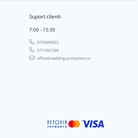
Suport clienti
7:00 - 15:30
0729399922
0771367289
office@welding-protection.ro