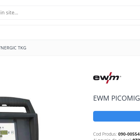
YNERGIC TKG
EWM PICOMIG
Cod Produs:
090-00554