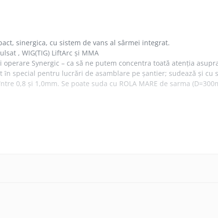
act, sinergica, cu sistem de vans al sârmei integrat.
sat , WIG(TIG) LiftArc şi MMA
 operare Synergic – ca să ne putem concentra toată atenţia asupra 
ut ȋn special pentru lucrări de asamblare pe şantier; sudează şi cu
l ȋntre 0,8 şi 1,0mm. Se poate suda cu ROLA MARE de sarma (D=30