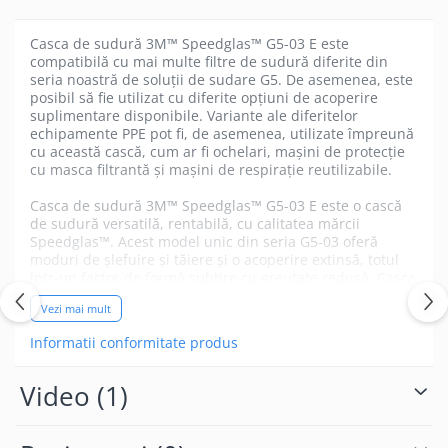
Casca de sudură 3M™ Speedglas™ G5-03 E este
compatibilă cu mai multe filtre de sudură diferite din
seria noastră de soluții de sudare G5. De asemenea, este
posibil să fie utilizat cu diferite opțiuni de acoperire
suplimentare disponibile. Variante ale diferitelor
echipamente PPE pot fi, de asemenea, utilizate împreună
cu această cască, cum ar fi ochelari, mașini de protecție
cu masca filtrantă și mașini de respirație reutilizabile.
Casca de sudură 3M™ Speedglas™ G5-03 E este o cască
de sudură versatilă, rentabilă, cu calitatea mărcii
Speedglas™. Acest model unic din seria G5-03 oferă
moduri de șlefuire și tăiere și o acoperire extinsă, totul
într-un factor de formă subțire cu greutate redusă. Casca
de sudură G5-03 E este compatibilă cu filtrele de sudură
Vezi mai mult
cu întunecare automată 3M™ Speedglas™, inclusiv
tehnologia naturală a culorilor (cu G5-01/03NC),
Informatii conformitate produs
tehnologia culorilor variabile (cu G5-01/03VC) și un mod
de sudare prin prindere ( cu G5-01/03TW). Noua lumină
opțională 3M™ Speedglas™ vă permite, de asemenea, să
Video
(1)
vedeți mai mult din piesa dvs. de lucru. Pentru a facilita
flexibilitatea la fața locului, multe piese de schimb din
seria G5 sunt compatibile și cu seria 3M™ Speedglas™