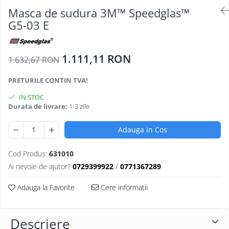
Oculara
Masca de sudura 3M™ Speedglas™
Imbracaminte
G5-03 E
1.111,11 RON
1.632,67 RON
PRETURILE CONTIN TVA!
IN STOC
Durata de livrare:
1-3 zile
Adauga in Cos
Cod Produs:
631010
Ai nevoie de ajutor?
0729399922
/
0771367289
Adauga la Favorite
Cere informatii
Descriere