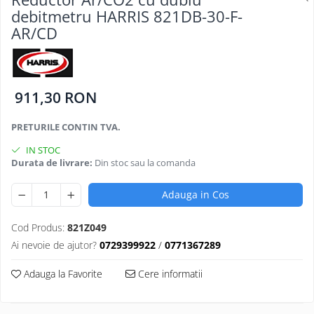
Oculara
debitmetru HARRIS 821DB-30-F-
Imbracaminte
AR/CD
911,30 RON
PRETURILE CONTIN TVA.
IN STOC
Durata de livrare:
Din stoc sau la comanda
Adauga in Cos
Cod Produs:
821Z049
Ai nevoie de ajutor?
0729399922
/
0771367289
Adauga la Favorite
Cere informatii