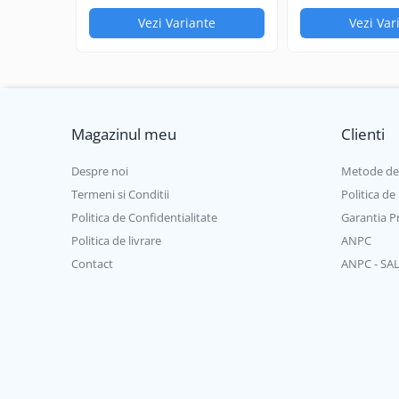
Auditiva
Vezi Variante
Vezi Var
Cooling Method
Respiratorie
Oculara
Rating AC / DC
Imbracaminte
Duty Cycle
Conectori si bolturi pentru sudura
Electrode Size
Magazinul meu
Clienti
Torch Head
Despre noi
Metode de
Switch Configuration
Termeni si Conditii
Politica de
Politica de Confidentialitate
Garantia P
Politica de livrare
ANPC
Contact
ANPC - SA