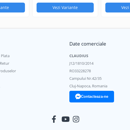
iante
Vezi Variante
Vezi
Air-Cooled
150A / 150A
35%
1.0mm - 3.2mm
Date comerciale
SGT17 DC Flex (Angle - 70°, Length - 63mm)
 Plata
CLAUDIUS
QS1 - Momentary Kit - One Button
 Retur
J12/1810/2014
roduselor
RO33228278
Campului Nr.42/35
L
Cluj-Napoca, Romania
Contacteaza-ne