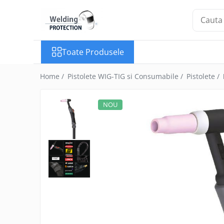
Toate Produsele
Toate Produsele
Aparate pentru sudare
Aparate pentru sudare
Home /
Pistolete WIG-TIG si Consumabile /
Pistolete /
ELECTROD/MMA
Aparate pentru sudare MIG-MAG
NOU
Aparate pentru sudare WIG-TIG
Aparate pentru sudare cu laser
Aparate pentru sudare
CONECTORI/BOLTURI/STIFTURI
Aparat de sudare bolturi de tip
invertor
Aparat de sudare bolturi de tip
ELOTOP
Aparat pentru sudare bolturi cu
descarcare capacitiva KST108 / KST