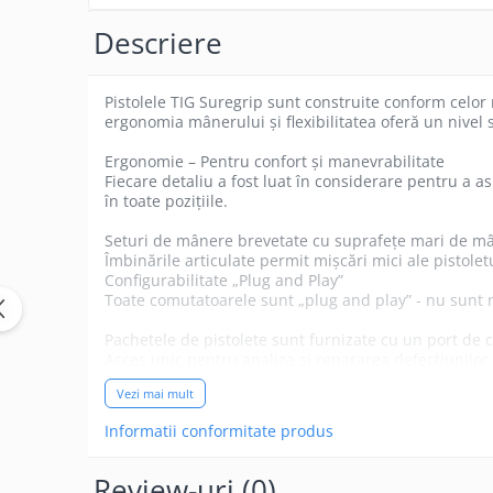
Pistolete WIG-TIG si Consumabile
Descriere
Consumabile
Pistolete
Pistolele TIG Suregrip sunt construite conform celor m
Echipamente si Abrazive
ergonomia mânerului și flexibilitatea oferă un nivel 
profesionale
Abrazive
Ergonomie – Pentru confort și manevrabilitate
Fiecare detaliu a fost luat în considerare pentru a 
Polizoare unghiulare/Echipamente
în toate pozițiile.
satinare
Seturi de mânere brevetate cu suprafețe mari de mân
Echipamente OXI-GAZ
Îmbinările articulate permit mișcări mici ale pistol
Accesorii sudare,sprayuri si
Configurabilitate „Plug and Play”
consumabile
Toate comutatoarele sunt „plug and play” - nu sunt 
Accesorii
Pachetele de pistolete sunt furnizate cu un port de 
Acces unic pentru analiza și repararea defecțiunilor
Clesti masa, portelectrod si
O gamă extinsă de opțiuni de comutare pentru a se po
Conectori
Vezi mai mult
Corpuri de pistolete premium
Sprayuri si solutii
Produse din cauciuc siliconic de calitate premium pe
Informatii conformitate produs
Materiale de Adaos
Flexibilitate și durabilitate superioare
Materialele setului de cabluri sunt îmbunătățite pen
Review-uri
(0)
Sarma Otel