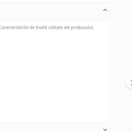
aracteristicile de înaltă calitate ale produsului,
tate premium îmbunătățesc demonstrabil flexibilitatea