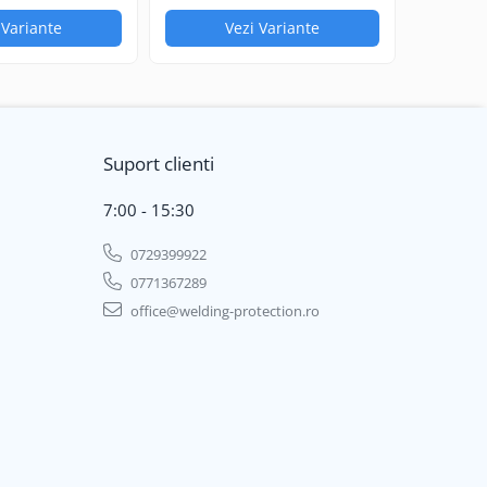
 Variante
Vezi Variante
Suport clienti
7:00 - 15:30
0729399922
0771367289
office@welding-protection.ro