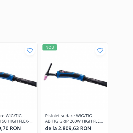
de calitate slabă și aditivii de răcire
NOU
NOU
ă extinsă de ștechere de comutare pentru a satisface
72.pdf
are WIG/TIG
Pistolet sudare WIG/TIG
Pistolet
150 HIGH FLEX-
ABITIG GRIP 260W HIGH FLEX,
ABITIG G
5-50
UP-DOWN -CUPLA BSB 35-50
UP-DOWN
89,70 RON
de la 2.809,63 RON
de la 