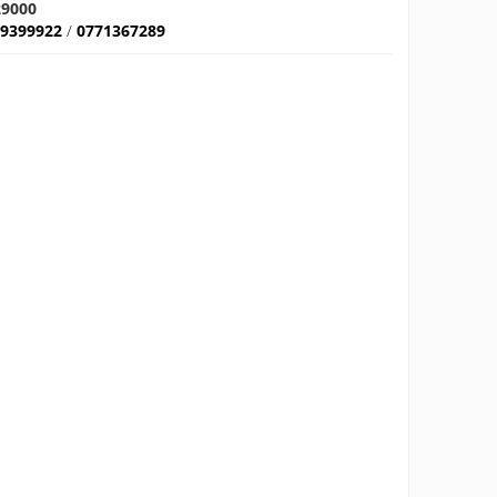
29000
29399922
/
0771367289