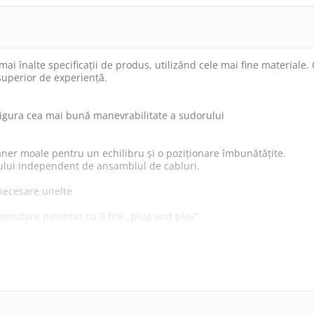
ai înalte specificații de produs, utilizând cele mai fine materiale. C
superior de experiență.
asigura cea mai bună manevrabilitate a sudorului
er moale pentru un echilibru și o poziționare îmbunătățite.
etului independent de ansamblul de cabluri.
necesare unelte
comutare patentat cu 5 fire „plug and play”
trivi tuturor cerințelor de control al mașinii
ntru cele mai înalte niveluri de performanță posibile.
tru a îmbunătăți durata de viață. Materialele furtunurilor de cali