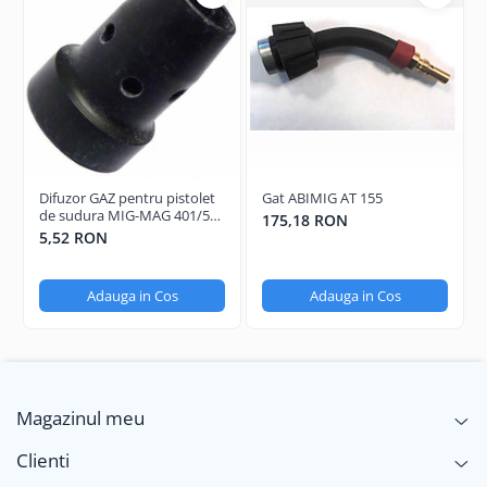
Difuzor GAZ pentru pistolet
Gat ABIMIG AT 155
de sudura MIG-MAG 401/501
175,18 RON
Long Life
5,52 RON
Adauga in Cos
Adauga in Cos
Magazinul meu
Clienti