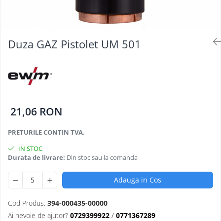
Oculara
Imbracaminte
Duza GAZ Pistolet UM 501
21,06 RON
PRETURILE CONTIN TVA.
IN STOC
Durata de livrare:
Din stoc sau la comanda
Adauga in Cos
Cod Produs:
394-000435-00000
Ai nevoie de ajutor?
0729399922
/
0771367289