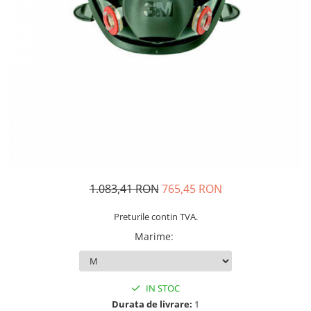
Oculara
Imbracaminte
1.083,41 RON
765,45 RON
Preturile contin TVA.
Marime
:
IN STOC
Durata de livrare:
1