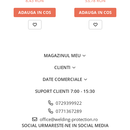
8,43 RON
53,78 RON
protectie
respiratorie
ADAUGA IN COS
ADAUGA IN COS
6800
6800 Masca
Constructii
Gri
400 g
integrala
de
protectie
respiratorie
6900
6900 Masca
Constructii
Gri
400 g
MAGAZINUL MEU
integrala
inchis
de
CLIENTI
protectie
respiratorie
DATE COMERCIALE
SUPORT CLIENTI
7:00 - 15:30
0729399922
0771367289
office@welding-protection.ro
SOCIAL
URMARESTE-NE IN SOCIAL MEDIA