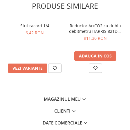
PRODUSE SIMILARE
Stut racord 1/4
Reductor Ar/CO2 cu dublu
debitmetru HARRIS 821DB-
6,42 RON
30-F-AR/CD
911,30 RON
ADAUGA IN COS
VEZI VARIANTE
MAGAZINUL MEU
CLIENTI
DATE COMERCIALE