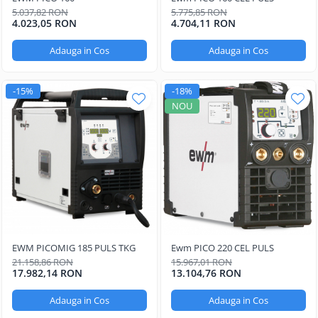
Oculara
5.037,82 RON
5.775,85 RON
Imbracaminte
4.023,05 RON
4.704,11 RON
Adauga in Cos
Adauga in Cos
-15%
-18%
NOU
EWM PICOMIG 185 PULS TKG
Ewm PICO 220 CEL PULS
21.158,86 RON
15.967,01 RON
17.982,14 RON
13.104,76 RON
Adauga in Cos
Adauga in Cos