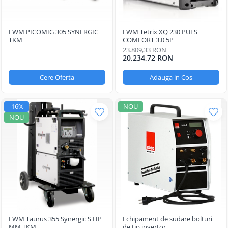
EWM PICOMIG 305 SYNERGIC
EWM Tetrix XQ 230 PULS
TKM
COMFORT 3.0 5P
23.809,33 RON
20.234,72 RON
Cere Oferta
Adauga in Cos
-16%
NOU
NOU
EWM Taurus 355 Synergic S HP
Echipament de sudare bolturi
MM TKM
de tip invertor