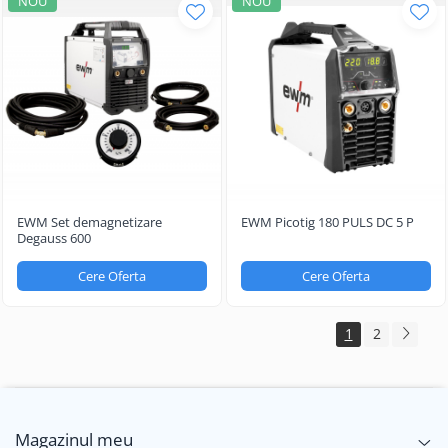
NOU
NOU
EWM Set demagnetizare
EWM Picotig 180 PULS DC 5 P
Degauss 600
Cere Oferta
Cere Oferta
1
2
Magazinul meu