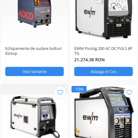
Echipamente de sudare bolturi
EWM Picotig 200 AC DC PULS 8P
Elotop
TG
21.274,38 RON
Vezi Variante
Adauga in Cos
-15%