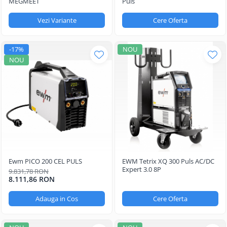
MEGMEET
Puls
Vezi Variante
Cere Oferta
-17%
NOU
NOU
Ewm PICO 200 CEL PULS
EWM Tetrix XQ 300 Puls AC/DC
Expert 3.0 8P
9.831,78 RON
8.111,86 RON
Adauga in Cos
Cere Oferta