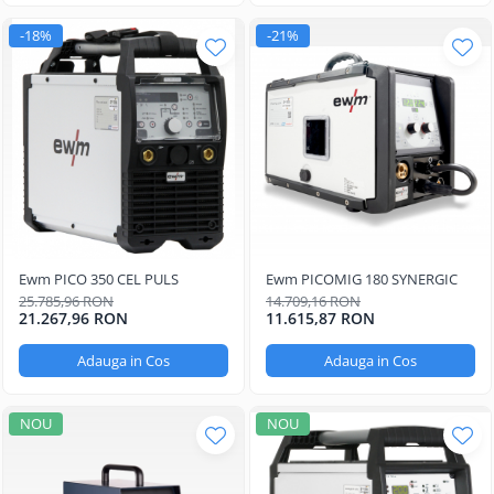
-18%
-21%
Ewm PICO 350 CEL PULS
Ewm PICOMIG 180 SYNERGIC
25.785,96 RON
14.709,16 RON
21.267,96 RON
11.615,87 RON
Adauga in Cos
Adauga in Cos
NOU
NOU