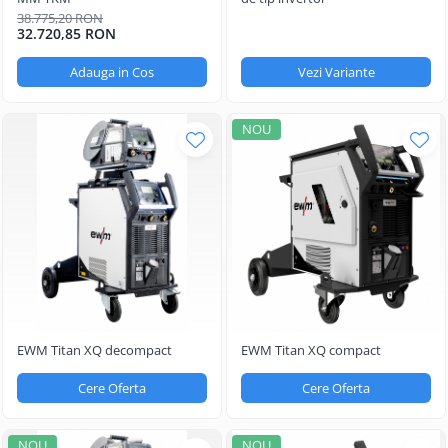
38.775,20 RON
32.720,85 RON
Adauga in Cos
Vezi Variante
NOU
EWM Titan XQ decompact
EWM Titan XQ compact
Cere Oferta
Cere Oferta
NOU
NOU