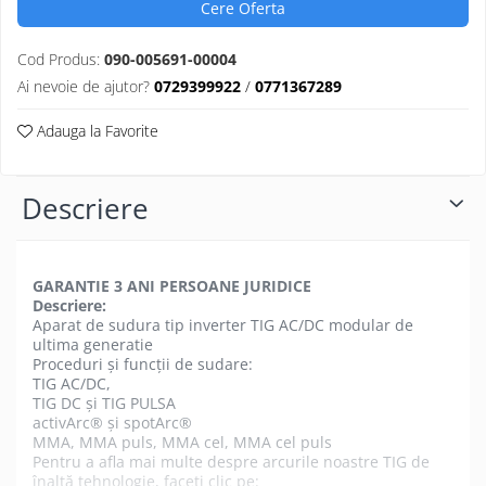
Cere Oferta
Cod Produs:
090-005691-00004
Ai nevoie de ajutor?
0729399922
/
0771367289
Adauga la Favorite
Descriere
GARANTIE 3 ANI PERSOANE JURIDICE
Descriere:
Aparat de sudura tip inverter TIG AC/DC modular de
ultima generatie
Proceduri și funcții de sudare:
TIG AC/DC,
TIG DC și TIG PULSA
activArc® și spotArc®
MMA, MMA puls, MMA cel, MMA cel puls
Pentru a afla mai multe despre arcurile noastre TIG de
înaltă tehnologie, faceți clic pe: