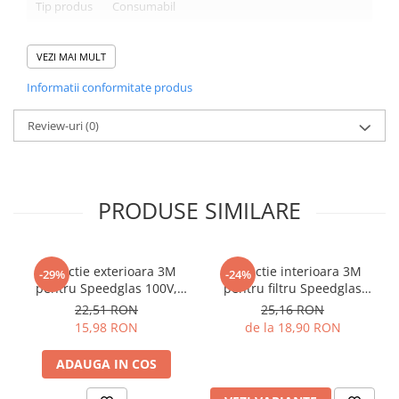
Tip produs
Consumabil
VEZI MAI MULT
Detaliile produsului
Inlocuiti cand protectia exterioara devine zgariata,
Informatii conformitate produs
deterioarata si foarte muradara pentru a se mai curata.
Compatibilitate cu filtrul 9100.
Review-uri
(0)
Protejeaza filtrul de scantei si stropi.
3M™ Speedglas™ Protectie exterioara rezistenta la zgarieturi sau
caldura, pentru filtru 9100 protejeaza filtrul de scanteie si stropi.
PRODUSE SIMILARE
Protectie exterioara 3M
Protectie interioara 3M
-29%
-24%
pentru Speedglas 100V,
pentru filtru Speedglas
Standard
9100
22,51 RON
25,16 RON
15,98 RON
de la 18,90 RON
ADAUGA IN COS