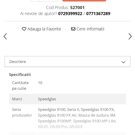
Cod Produs:
527001
Ai nevoie de ajutor?
0729399922
/
0771367289
Adauga la Favorite
Cere informatii
Descriere
Specificatii
Cantitate
10
pe cutie
Marci
Speedglas
Seria
Speedglas 9100, Seria X, Speedglas 9100 FX,
produselor
Speedglas 9100 FX Air, Masca de sudura 3M
Speedglas 9100MP, Speedglas 9100 MP-Lite,
G5-01, G5-03 Pro, G5-03 E