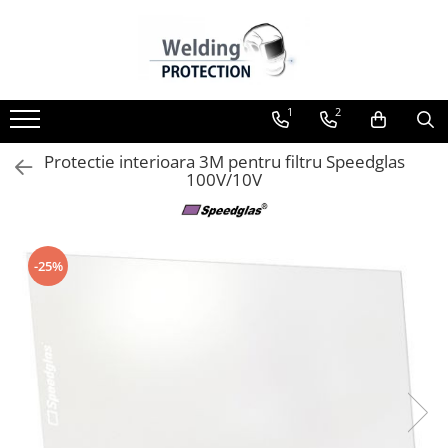
Toate Produsele
Aparate pentru sudare
1
2
Aparate pentru sudare
ELECTROD/MMA
Protectie interioara 3M pentru filtru Speedglas
100V/10V
Aparate pentru sudare MIG-MAG
Aparate pentru sudare WIG-TIG
Aparate pentru sudare cu laser
-25%
Aparate pentru sudare
CONECTORI/BOLTURI/STIFTURI
Aparat de sudare bolturi de tip
invertor
Aparat de sudare bolturi de tip
ELOTOP
Aparat pentru sudare bolturi cu
descarcare capacitiva KST108 / KST