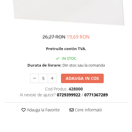
110 cu descarcarea
Aparate pentru taiere cu Plasma
condensatorilor+Pistolet ESP 1K
Aparate pentru curatarea inoxului
Aparate pentru incalzire prin
inductie
Aparate pentru ascutire electrozi
26,27 RON
19,69 RON
WOLFRAM
Automatizari
Pretruile contin TVA.
Echipamente de exhaustare
IN STOC
Mese de sudura
Durata de livrare:
Din stoc sau la comanda
Pistolete MIG-MAG si Consumabile
ADAUGA IN COS
Pistolete
Consumabile Pistolete
Cod Produs:
428000
Ai nevoie de ajutor?
0729399922
/
0771367289
Duze GAZ
Duze CURENT
Adauga la Favorite
Cere informatii
Portduze
Difuzor GAZ
Tub Ghidare Sarma