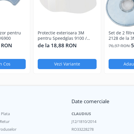
izor pentru
Protectie exterioara 3M
Set de 2 filt
/6900
pentru Speedglas 9100 /
2128 de la 
Speedglas G5-01, G5-03
3 RON
de la 18,88 RON
5
76,37 RON
n Cos
Vezi Variante
Adau
Date comerciale
 Plata
CLAUDIUS
 Retur
J12/1810/2014
roduselor
RO33228278