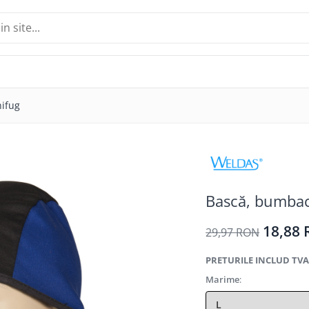
ifug
Bască, bumbac
18,88
29,97 RON
PRETURILE INCLUD TVA
Marime
: