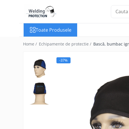
Toate Produsele
Toate Produsele
Aparate pentru sudare
Aparate pentru sudare
Home /
Echipamente de protectie /
Bască, bumbac ign
ELECTROD/MMA
Aparate pentru sudare MIG-MAG
-37%
Aparate pentru sudare WIG-TIG
Aparate pentru sudare cu laser
Aparate pentru sudare
CONECTORI/BOLTURI/STIFTURI
Aparat de sudare bolturi de tip
invertor
Aparat de sudare bolturi de tip
ELOTOP
Aparat pentru sudare bolturi cu
descarcare capacitiva KST108 / KST