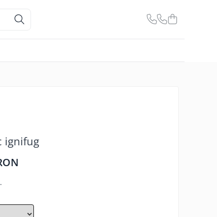
 ignifug
 RON
.