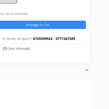
toc sau la comanda
Adauga in Cos
Ai nevoie de ajutor?
0729399922
/
0771367289
Cere informatii