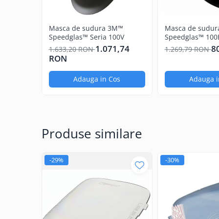
Cleme de prindere, Clesti &
Magneti
Masca de sudura 3M™
Masca de sudu
Cleme Fixare
Speedglas™ Seria 100V
Speedglas™ 100
Magneti pozitionare
1.071,74
8
1.633,20 RON
1.269,79 RON
RON
Echipamente de protectie
Consumabile masti de sudura
Adauga in Cos
Adauga i
Consumabile
Masti de sudura
Manusi
Produse similare
Manusi de lucru
Manusi pentru sudare MIG-MAG
Manusi pentru Sudare WIG-TIG
-29%
-30%
Imbracaminte si Accesorii
Accesorii
Protectie respiratorie, auditiva si
oculara