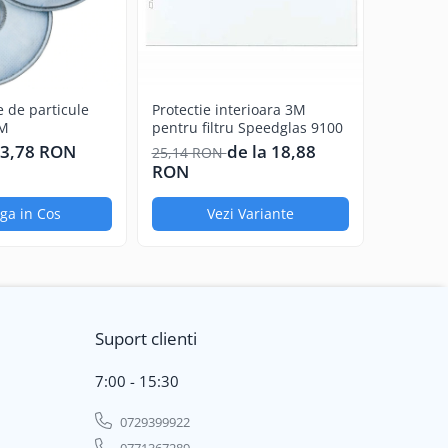
re de particule
Protectie interioara 3M
Viziera 
3M
pentru filtru Speedglas 9100
transpar
3,78 RON
de la 18,88
23,81 
25,14 RON
RON
ga in Cos
Vezi Variante
A
Suport clienti
7:00 - 15:30
0729399922