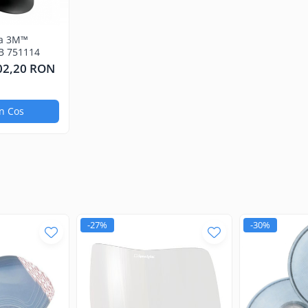
ra 3M™
B 751114
02,20 RON
n Cos
-27%
-30%