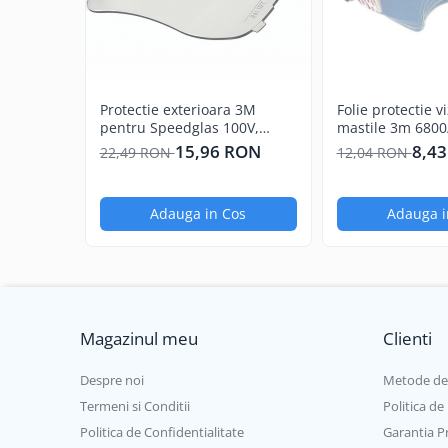
Auditiva
Respiratorie
Oculara
Imbracaminte
Protectie exterioara 3M
Folie protectie v
Conectori si bolturi pentru sudura
pentru Speedglas 100V,
mastile 3m 6800
Standard
15,96 RON
8,4
22,49 RON
12,04 RON
Adauga in Cos
Adauga i
Magazinul meu
Clienti
Despre noi
Metode de
Termeni si Conditii
Politica de
Politica de Confidentialitate
Garantia P