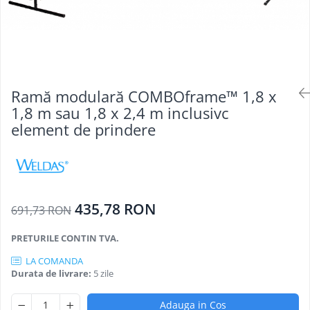
Oculara
Imbracaminte
Ramă modulară COMBOframe™ 1,8 x
1,8 m sau 1,8 x 2,4 m inclusivc
element de prindere
435,78 RON
691,73 RON
PRETURILE CONTIN TVA.
LA COMANDA
Durata de livrare:
5 zile
Adauga in Cos