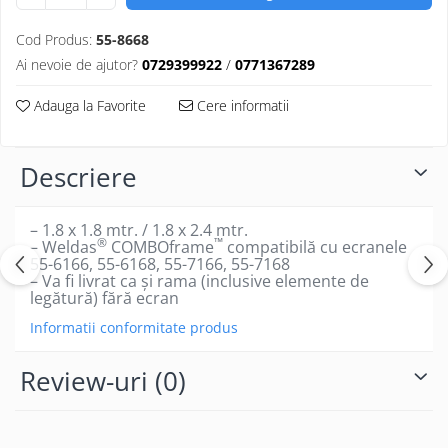
Cod Produs:
55-8668
Ai nevoie de ajutor?
0729399922
/
0771367289
Adauga la Favorite
Cere informatii
Descriere
– 1.8 x 1.8 mtr. / 1.8 x 2.4 mtr.
®
™
– Weldas
COMBOframe
compatibilă cu ecranele
55-6166, 55-6168, 55-7166, 55-7168
– Va fi livrat ca și rama (inclusive elemente de
legătură) fără ecran
Informatii conformitate produs
Review-uri
(0)