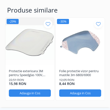
Produse similare
-29%
-30%
Protectie exterioara 3M
Folie protectie vizor pentru
pentru Speedglas 100V,
mastile 3m 6800/6900
Standard
22,51 RON
12,05 RON
15,98 RON
8,44 RON
Adauga in Cos
Adauga in Cos