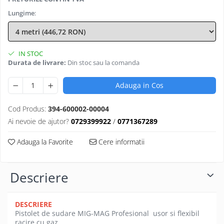
Lungime
:
IN STOC
Durata de livrare:
Din stoc sau la comanda
Adauga in Cos
Cod Produs:
394-600002-00004
Ai nevoie de ajutor?
0729399922
/
0771367289
Adauga la Favorite
Cere informatii
Descriere
DESCRIERE
Pistolet de sudare MIG-MAG Profesional usor si flexibil
racire cu gaz