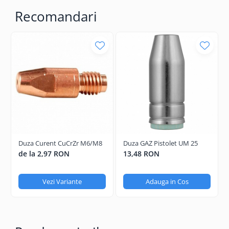
Recomandari
Duza Curent CuCrZr M6/M8
Duza GAZ Pistolet UM 25
de la 2,97 RON
13,48 RON
Vezi Variante
Adauga in Cos