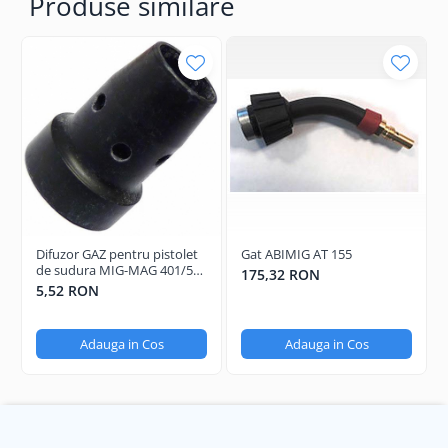
Produse similare
Difuzor GAZ pentru pistolet
Gat ABIMIG AT 155
de sudura MIG-MAG 401/501
175,32 RON
Long Life
5,52 RON
Adauga in Cos
Adauga in Cos