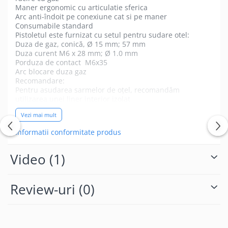
Maner ergonomic cu articulatie sferica
Arc anti-îndoit pe conexiune cat si pe maner
Consumabile standard
Pistoletul este furnizat cu setul pentru sudare otel:
Duza de gaz, conică, Ø 15 mm; 57 mm
Duza curent M6 x 28 mm; Ø 1.0 mm
Porduza de contact M6x35
Arc blocare duza gaz
Recomandare:
Pentru asudarea sarmelor de oțel, recomandăm
utilizarea unei liner interior izolat
Pentru sudarea sarmelor CrNi, aluminiu, miez de flux și
Vezi mai mult
CuSi, vă recomandăm un liner combinată PA cu un tub
de ghidare otel sau (alternativ puteți utiliza un liner din
Informatii conformitate produs
Teflon complet sau carb
DATE TEHNICE
Video
(1)
Duty cycle CO2
230 A / 60 %
Duty cycle M21
200 A / 60 %
Review-uri
(0)
Wire Ø
0.6 mm - 1.2 mm
Connection poles
Euro torch connector
Hose package length
3 , 4, 5 m