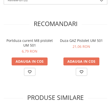
Review-uri
(0)
Duty cycle CO2
500 A / 100 %
Duty cycle M21
450 A / 100 %
Wire Ø
0.8 mm - 1.6 mm
RECOMANDARI
Connection poles
Euro torch connector
Hose package length
3, 4, 5 m
Portduza curent M8 pistolet
Duza GAZ Pistolet UM 501
UM 501
21,06 RON
6,79 RON
ADAUGA IN COS
ADAUGA IN COS
PRODUSE SIMILARE