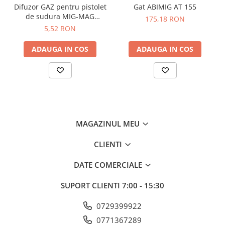
Difuzor GAZ pentru pistolet
Gat ABIMIG AT 155
de sudura MIG-MAG
175,18 RON
401/501 Long Life
5,52 RON
ADAUGA IN COS
ADAUGA IN COS
MAGAZINUL MEU
CLIENTI
DATE COMERCIALE
SUPORT CLIENTI
7:00 - 15:30
0729399922
0771367289