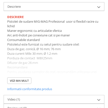
Descriere
DESCRIERE
Pistolet de sudare MIG-MAG Profesional usor si flexibil racire cu
lichid
Maner ergonomic cu articulatie sferica
Arc anti-îndoit pe conexiune cat si pe maner
Consumabile standard
Pistoletul este furnizat cu setul pentru sudare otel:
Duza de gaz, conică, Ø 16 mm; 76 mm
Duza curent M8x 30 mm; Ø 1.2 mm
Porduza de contact M8X25mm
Difuzor de gaz 28.mm
Recomandare:
Pentru asudarea sarmelor de oțel, recomandăm utilizarea unei
liner interior izolat
Pentru sudarea sarmelor CrNi, aluminiu, miez de flux și CuSi, vă
VEZI MAI MULT
recomandăm un liner combinată PA cu un tub de ghidare otel
Informatii conformitate produs
sau (alternativ puteți utiliza un liner din Teflon complet sau
carbon.
Video
(1)
DATE TEHNICE