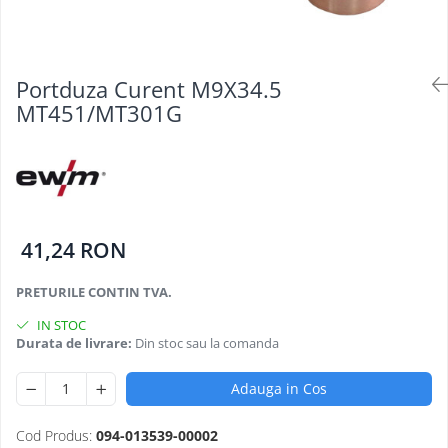
Oculara
Imbracaminte
Portduza Curent M9X34.5
MT451/MT301G
41,24 RON
PRETURILE CONTIN TVA.
IN STOC
Durata de livrare:
Din stoc sau la comanda
Adauga in Cos
Cod Produs:
094-013539-00002