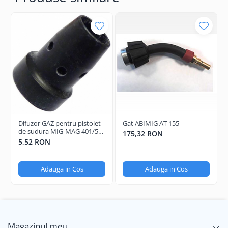
Difuzor GAZ pentru pistolet
Gat ABIMIG AT 155
de sudura MIG-MAG 401/501
175,32 RON
Long Life
5,52 RON
Adauga in Cos
Adauga in Cos
Magazinul meu