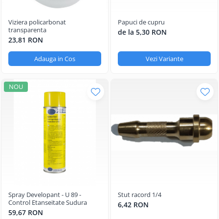
Viziera policarbonat
Papuci de cupru
transparenta
de la 5,30 RON
23,81 RON
Adauga in Cos
Vezi Variante
NOU
Spray Developant - U 89 -
Stut racord 1/4
Control Etanseitate Sudura
6,42 RON
59,67 RON