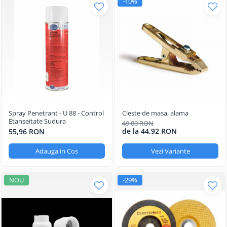
-10%
Spray Penetrant - U 88 - Control
Cleste de masa, alama
Etanseitate Sudura
49,80 RON
de la 44,92 RON
55,96 RON
Adauga in Cos
Vezi Variante
NOU
-29%