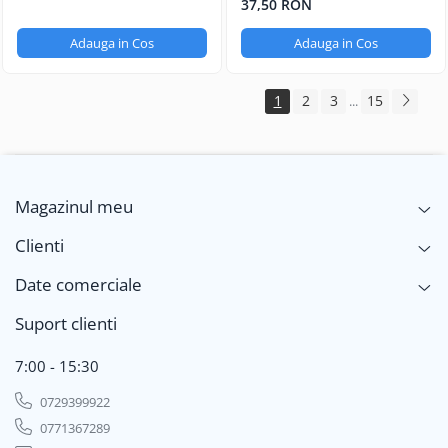
37,50 RON
Adauga in Cos
Adauga in Cos
1
2
3
15
...
Magazinul meu
Clienti
Date comerciale
Suport clienti
7:00 - 15:30
0729399922
0771367289