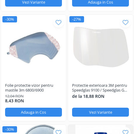
Vezi Variante
Adauga in Cos
-30%
-27%
Folie protectie vizor pentru
Protectie exterioara 3M pentru
mastile 3m 6800/6900
Speedglas 9100 / Speedglas G5-
01, G5-03
12,04 RON
de la 18,88 RON
8,43 RON
Adauga in Cos
Vezi Variante
-30%