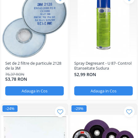
Set de 2 filtre de particule 2128
Spray Degresant - U 87- Control
de la 3M
Etanseitate Sudura
76,37 RON
52,99 RON
53,78 RON
Adauga in Cos
Adauga in Cos
-24%
-29%