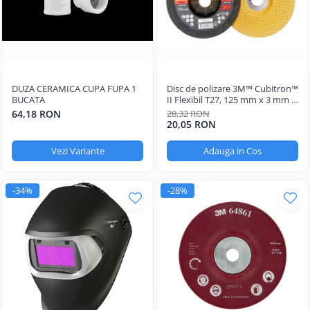
DUZA CERAMICA CUPA FUPA 1
Disc de polizare 3M™ Cubitron™
BUCATA
II Flexibil T27, 125 mm x 3 mm x
22.23 mm A36
64,18 RON
28,32 RON
20,05 RON
Vezi Variante
Adauga in Cos
-34%
-28%