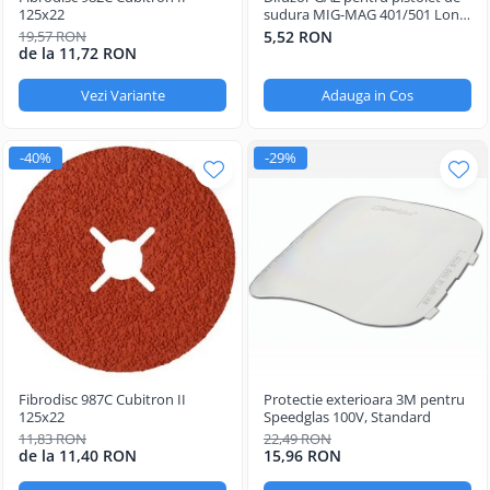
Oculara
125x22
sudura MIG-MAG 401/501 Long
Life
Imbracaminte
19,57 RON
5,52 RON
de la 11,72 RON
Vezi Variante
Adauga in Cos
-40%
-29%
Fibrodisc 987C Cubitron II
Protectie exterioara 3M pentru
125x22
Speedglas 100V, Standard
11,83 RON
22,49 RON
de la 11,40 RON
15,96 RON