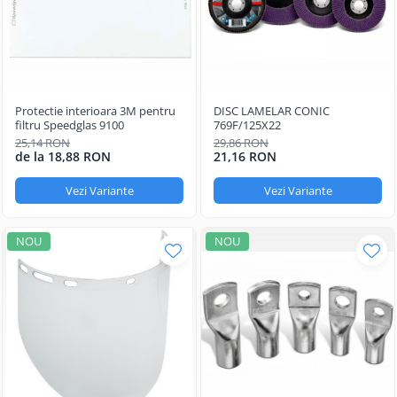
Protectie interioara 3M pentru
DISC LAMELAR CONIC
filtru Speedglas 9100
769F/125X22
25,14 RON
29,86 RON
de la 18,88 RON
21,16 RON
Vezi Variante
Vezi Variante
NOU
NOU