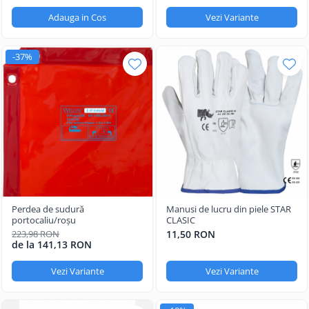
Adauga in Cos
Vezi Variante
-37%
Perdea de sudură
Manusi de lucru din piele STAR
portocaliu/roşu
CLASIC
223,98 RON
11,50 RON
de la 141,13 RON
Vezi Variante
Vezi Variante