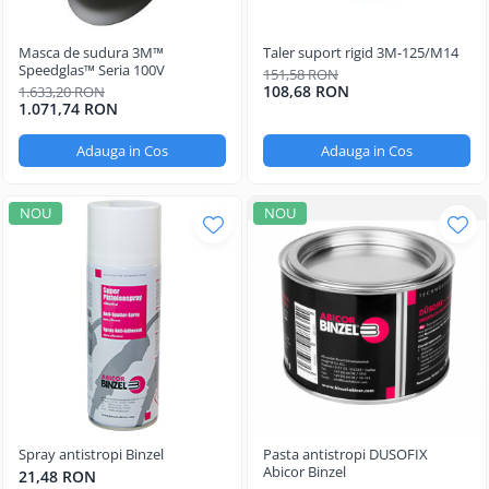
Masca de sudura 3M™
Taler suport rigid 3M-125/M14
Speedglas™ Seria 100V
151,58 RON
108,68 RON
1.633,20 RON
1.071,74 RON
Adauga in Cos
Adauga in Cos
NOU
NOU
Spray antistropi Binzel
Pasta antistropi DUSOFIX
Abicor Binzel
21,48 RON