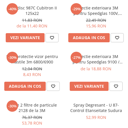
Oculara
Fibrodisc 987C Cubitron II
Protectie exterioara 3M
-40%
-29%
Imbracaminte
125x22
pentru Speedglas 100V,
Standard
11,83 RON
22,49 RON
de la 11,40 RON
15,96 RON
VEZI VARIANTE
ADAUGA IN COS
Folie protectie vizor pentru
Protectie exterioara 3M
-30%
-27%
mastile 3m 6800/6900
pentru Speedglas 9100 /
Speedglas G5-01, G5-03
12,04 RON
de la 18,88 RON
8,43 RON
ADAUGA IN COS
VEZI VARIANTE
Set de 2 filtre de particule
Spray Degresant - U 87-
-30%
2128 de la 3M
Control Etanseitate Sudura
76,37 RON
52,99 RON
53,78 RON