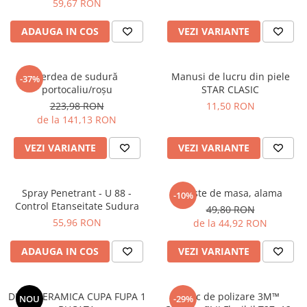
59,67 RON
ADAUGA IN COS
VEZI VARIANTE
Perdea de sudură
Manusi de lucru din piele
-37%
portocaliu/roşu
STAR CLASIC
223,98 RON
11,50 RON
de la 141,13 RON
VEZI VARIANTE
VEZI VARIANTE
Spray Penetrant - U 88 -
Cleste de masa, alama
-10%
Control Etanseitate Sudura
49,80 RON
55,96 RON
de la 44,92 RON
ADAUGA IN COS
VEZI VARIANTE
DUZA CERAMICA CUPA FUPA 1
Disc de polizare 3M™
NOU
-29%