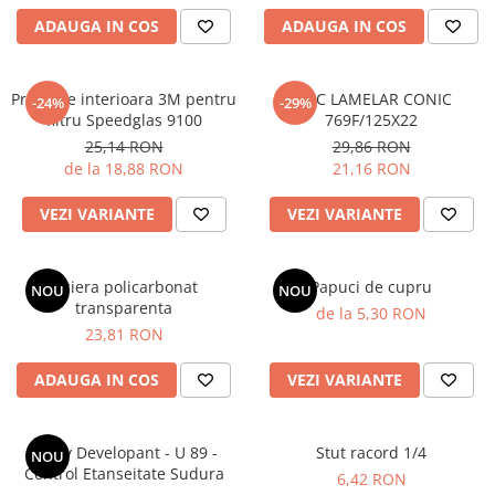
ADAUGA IN COS
ADAUGA IN COS
Protectie interioara 3M pentru
DISC LAMELAR CONIC
-24%
-29%
filtru Speedglas 9100
769F/125X22
25,14 RON
29,86 RON
de la 18,88 RON
21,16 RON
VEZI VARIANTE
VEZI VARIANTE
Viziera policarbonat
Papuci de cupru
NOU
NOU
transparenta
de la 5,30 RON
23,81 RON
ADAUGA IN COS
VEZI VARIANTE
Spray Developant - U 89 -
Stut racord 1/4
NOU
Control Etanseitate Sudura
6,42 RON