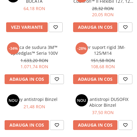
BUCATA
Cubitron™ II Flexibil T27, 125
mm x 3 mm x 22.23 mm A36
64,18 RON
28,32 RON
20,05 RON
VEZI VARIANTE
ADAUGA IN COS
Masca de sudura 3M™
Taler suport rigid 3M-
-34%
-28%
Speedglas™ Seria 100V
125/M14
1.633,20 RON
151,58 RON
1.071,74 RON
108,68 RON
ADAUGA IN COS
ADAUGA IN COS
Spray antistropi Binzel
Pasta antistropi DUSOFIX
NOU
NOU
Abicor Binzel
21,48 RON
37,50 RON
ADAUGA IN COS
ADAUGA IN COS