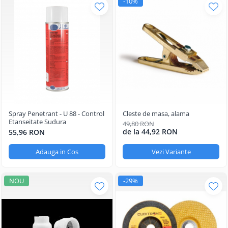
-10%
Spray Penetrant - U 88 - Control
Cleste de masa, alama
Etanseitate Sudura
49,80 RON
de la 44,92 RON
55,96 RON
Adauga in Cos
Vezi Variante
NOU
-29%