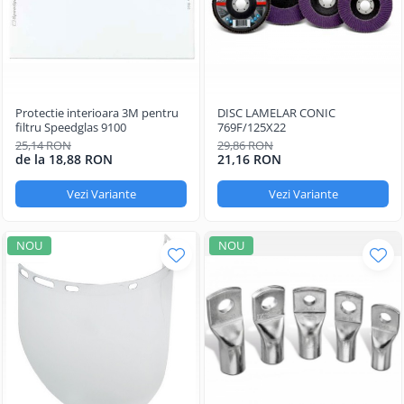
Protectie interioara 3M pentru
DISC LAMELAR CONIC
filtru Speedglas 9100
769F/125X22
25,14 RON
29,86 RON
de la 18,88 RON
21,16 RON
Vezi Variante
Vezi Variante
NOU
NOU