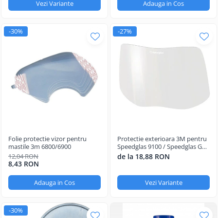
Vezi Variante
Adauga in Cos
-30%
-27%
Folie protectie vizor pentru
Protectie exterioara 3M pentru
mastile 3m 6800/6900
Speedglas 9100 / Speedglas G5-
01, G5-03
12,04 RON
de la 18,88 RON
8,43 RON
Adauga in Cos
Vezi Variante
-30%