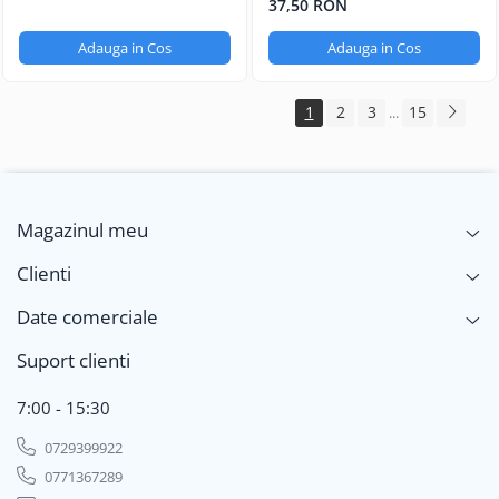
37,50 RON
Adauga in Cos
Adauga in Cos
1
2
3
15
...
Magazinul meu
Clienti
Date comerciale
Suport clienti
7:00 - 15:30
0729399922
0771367289