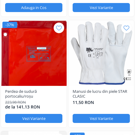
Adauga in Cos
Vezi Variante
-37%
Perdea de sudură
Manusi de lucru din piele STAR
portocaliu/roşu
CLASIC
223,98 RON
11,50 RON
de la 141,13 RON
Vezi Variante
Vezi Variante