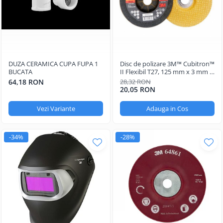
DUZA CERAMICA CUPA FUPA 1
Disc de polizare 3M™ Cubitron™
BUCATA
II Flexibil T27, 125 mm x 3 mm x
22.23 mm A36
64,18 RON
28,32 RON
20,05 RON
Vezi Variante
Adauga in Cos
-34%
-28%