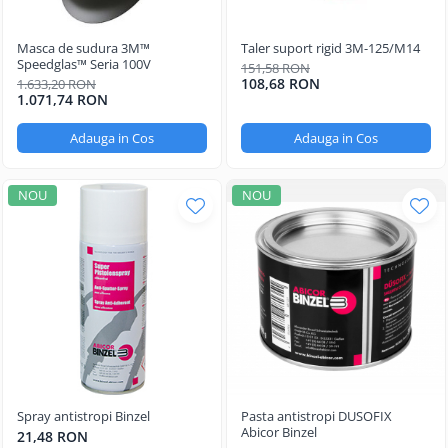
Masca de sudura 3M™
Taler suport rigid 3M-125/M14
Speedglas™ Seria 100V
151,58 RON
108,68 RON
1.633,20 RON
1.071,74 RON
Adauga in Cos
Adauga in Cos
NOU
NOU
Spray antistropi Binzel
Pasta antistropi DUSOFIX
Abicor Binzel
21,48 RON