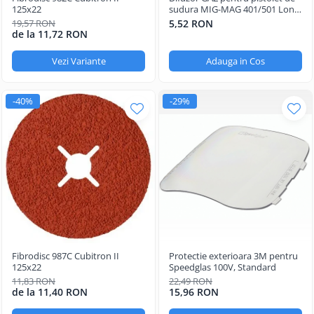
Oculara
125x22
sudura MIG-MAG 401/501 Long
Life
Imbracaminte
19,57 RON
5,52 RON
de la 11,72 RON
Vezi Variante
Adauga in Cos
-40%
-29%
Fibrodisc 987C Cubitron II
Protectie exterioara 3M pentru
125x22
Speedglas 100V, Standard
11,83 RON
22,49 RON
de la 11,40 RON
15,96 RON