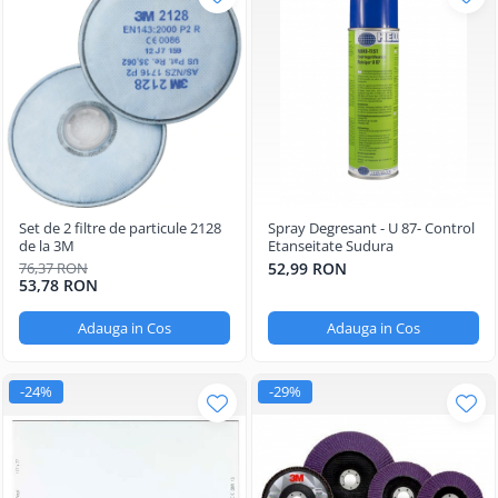
Set de 2 filtre de particule 2128
Spray Degresant - U 87- Control
de la 3M
Etanseitate Sudura
76,37 RON
52,99 RON
53,78 RON
Adauga in Cos
Adauga in Cos
-24%
-29%