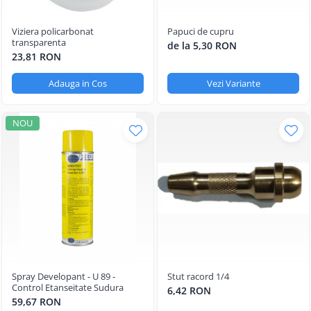
Viziera policarbonat
Papuci de cupru
transparenta
de la 5,30 RON
23,81 RON
Adauga in Cos
Vezi Variante
NOU
Spray Developant - U 89 -
Stut racord 1/4
Control Etanseitate Sudura
6,42 RON
59,67 RON